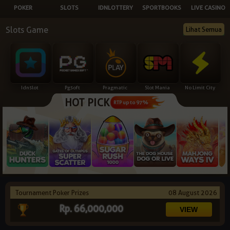
POKER
SLOTS
IDNLOTTERY
SPORTBOOKS
LIVE CASINO
NEW
Slots Game
Lihat Semua
TANGKAS
RTP
DEPOSIT
WITHDRAW
Idnslot
Pgsoft
Pragmatic
Slot Mania
No Limit City
HOT PICK
PROMOSI
RTP up to 97%
DOWNLOAD
REFERRAL
JACKPOT
Tournament Poker Prizes
08 August 2026
VIP MEMBER
Rp. 66,000,000
HUBUNGI KAMI