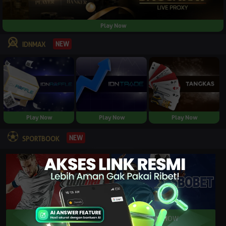
Play Now
NEW
IDNMAX
Play Now
Play Now
Play Now
NEW
SPORTBOOK