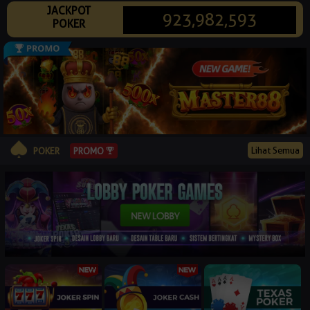
JACKPOT
© 2026 p0k3r88.org. All Rights Reserved | 18+
923,982,593
POKER
Lihat Semua
PROMO
POKER