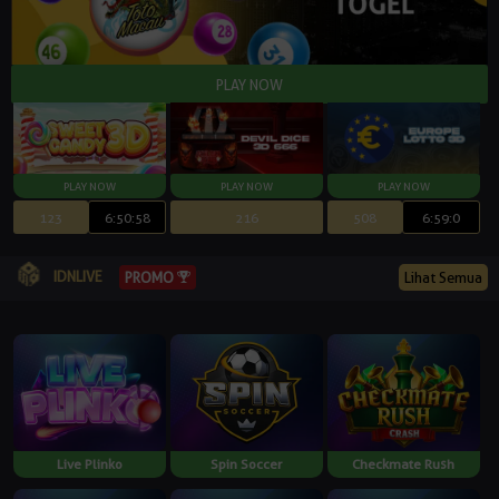
123
6:50:57
216
508
6:58:59
IDNLIVE
Lihat Semua
PROMO
Live Plinko
Spin Soccer
Checkmate Rush