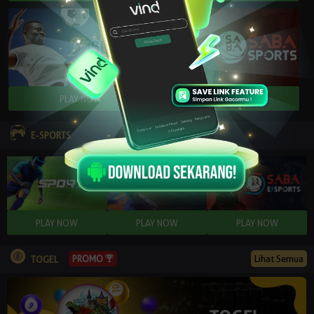
E-SPORTS
Lihat Semua
PROMO
TOGEL