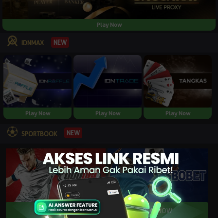
Play Now
NEW
IDNMAX
Play Now
Play Now
Play Now
NEW
SPORTBOOK