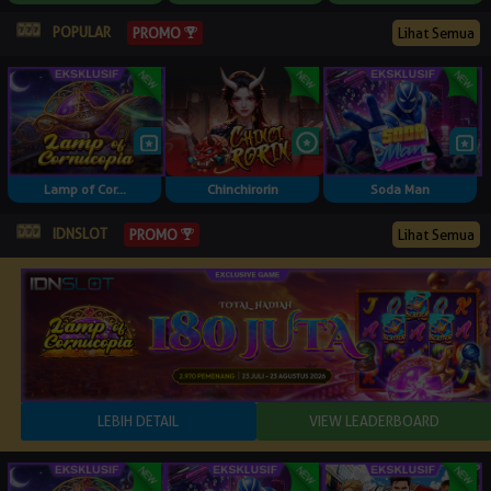
POPULAR
Lihat Semua
PROMO
Lamp of Cor...
Chinchirorin
Soda Man
IDNSLOT
Lihat Semua
PROMO