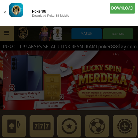
DOWNLOAD
×
Poker88
Download Poker88 Mobile
SH !!! AKSES SELALU LINK RESMI KAMI poker88slay.com | pk
INFO :
HOME
IDN E-LOTTERY
POKER
SLOT GAME
NEW
NEW
SPORTBOOK
LIVE CASINO
IDNLIVE
NEW
ESPORTS
TOGEL
ARCADE
NEW
NEW
NEW
TEMBAK IKAN
IDNRAFFLE
IDNTRADE