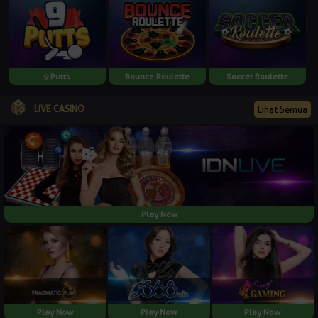
9 Putts
Bounce Roulette
Soccer Roulette
LIVE CASINO
Lihat Semua
Play Now
Play Now
Play Now
Play Now