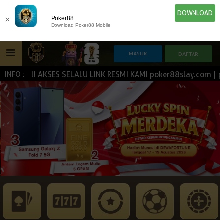
DOWNLOAD
×
Poker88
Download Poker88 Mobile
 !!! AKSES SELALU LINK RESMI KAMI poker88slay.com | pk88
INFO :
HOME
IDN E-LOTTERY
POKER
SLOT GAME
NEW
NEW
SPORTBOOK
LIVE CASINO
IDNLIVE
NEW
ESPORTS
TOGEL
ARCADE
NEW
NEW
NEW
TEMBAK IKAN
IDNRAFFLE
IDNTRADE