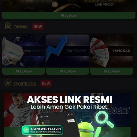
Play Now
NEW
IDNMAX
Play Now
Play Now
Play Now
NEW
SPORTBOOK