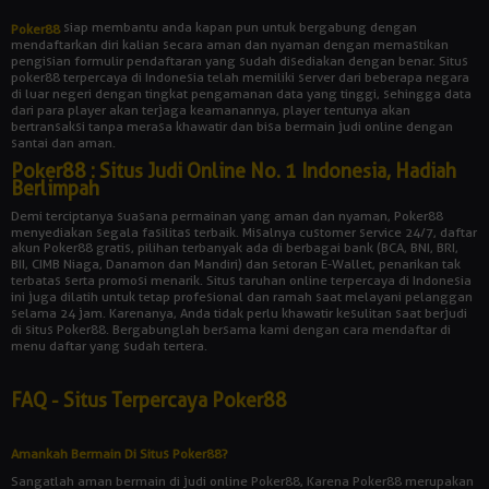
siap membantu anda kapan pun untuk bergabung dengan
Poker88
mendaftarkan diri kalian secara aman dan nyaman dengan memastikan
pengisian formulir pendaftaran yang sudah disediakan dengan benar. Situs
poker88 terpercaya di Indonesia telah memiliki server dari beberapa negara
di luar negeri dengan tingkat pengamanan data yang tinggi, sehingga data
dari para player akan terjaga keamanannya, player tentunya akan
bertransaksi tanpa merasa khawatir dan bisa bermain judi online dengan
santai dan aman.
Poker88 : Situs Judi Online No. 1 Indonesia, Hadiah
Berlimpah
Demi terciptanya suasana permainan yang aman dan nyaman, Poker88
menyediakan segala fasilitas terbaik. Misalnya customer service 24/7, daftar
akun Poker88 gratis, pilihan terbanyak ada di berbagai bank (BCA, BNI, BRI,
BII, CIMB Niaga, Danamon dan Mandiri) dan setoran E-Wallet, penarikan tak
terbatas serta promosi menarik. Situs taruhan online terpercaya di Indonesia
ini juga dilatih untuk tetap profesional dan ramah saat melayani pelanggan
selama 24 jam. Karenanya, Anda tidak perlu khawatir kesulitan saat berjudi
di situs Poker88. Bergabunglah bersama kami dengan cara mendaftar di
menu daftar yang sudah tertera.
FAQ - Situs Terpercaya Poker88
Amankah Bermain Di Situs Poker88?
Sangatlah aman bermain di judi online Poker88, Karena Poker88 merupakan