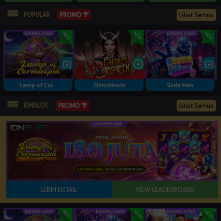
POPULAR
Lihat Semua
PROMO
Lamp of Cor...
Chinchirorin
Soda Man
IDNSLOT
Lihat Semua
PROMO