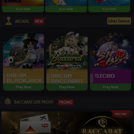
Lihat Semua
NEW
ARCADE
Play Now
Play Now
Play Now
BACCARAT LIVE PROXY
PROMO