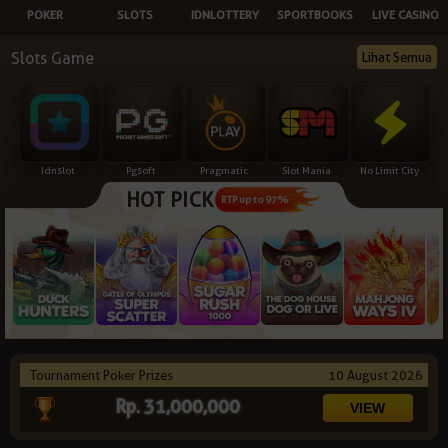
POKER
SLOTS
IDNLOTTERY
SPORTBOOKS
LIVE CASINO
NEW
Slots Game
Lihat Semua
TANGKAS
RTP
DEPOSIT
WITHDRAW
Idnslot
Pgsoft
Pragmatic
Slot Mania
No Limit City
HOT PICK
PROMOSI
RTP up to 97%
DOWNLOAD
REFERRAL
JACKPOT
Tournament Poker Prizes
10 August 2026
VIP MEMBER
Rp. 31,000,000
HUBUNGI KAMI