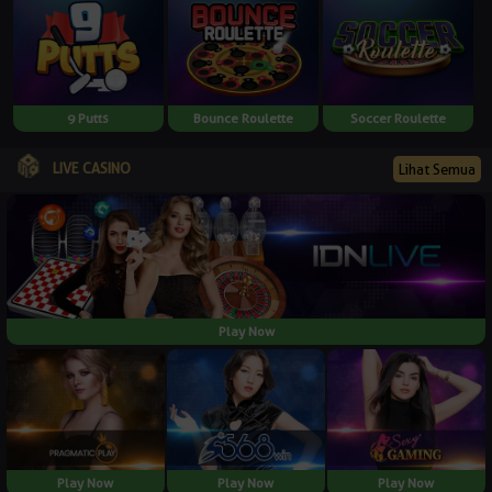
9 Putts
Bounce Roulette
Soccer Roulette
LIVE CASINO
Lihat Semua
Play Now
Play Now
Play Now
Play Now