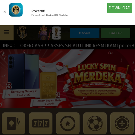
DOWNLOAD
×
Poker88
Download Poker88 Mobile
ARU JOKERCASH !!! AKSES SELALU LINK RESMI KAMI poker88sl
INFO :
HOME
IDN E-LOTTERY
POKER
SLOT GAME
NEW
NEW
SPORTBOOK
LIVE CASINO
IDNLIVE
NEW
ESPORTS
TOGEL
ARCADE
NEW
NEW
NEW
TEMBAK IKAN
IDNRAFFLE
IDNTRADE