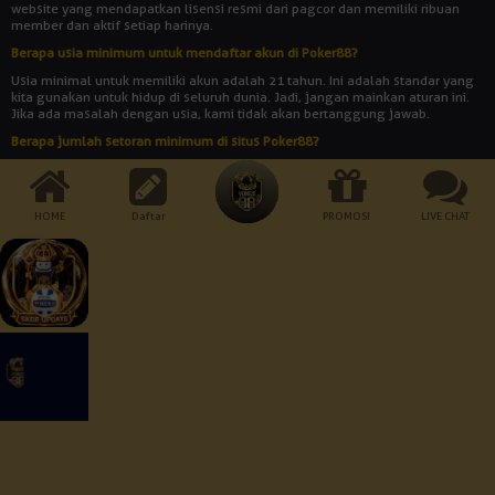
website yang mendapatkan lisensi resmi dari pagcor dan memiliki ribuan
member dan aktif setiap harinya.
Berapa usia minimum untuk mendaftar akun di Poker88?
Usia minimal untuk memiliki akun adalah 21 tahun. Ini adalah standar yang
kita gunakan untuk hidup di seluruh dunia. Jadi, jangan mainkan aturan ini.
Jika ada masalah dengan usia, kami tidak akan bertanggung jawab.
Berapa jumlah setoran minimum di situs Poker88?
Jumlah setoran minimum adalah Rp 10.000. Bukankah itu rendah? Dengan
uang yang begitu banyak, Anda bisa memainkan semua jenis permainan
yang disediakan oleh agen judi online POKER88.
HOME
Daftar
PROMOSI
LIVE CHAT
Cara Pembayaran:
Dukungan Perangkat :
Keamanan Terjamin :
© 2026 Poker88. All Rights Reserved | 18+