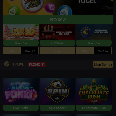
501
6:47:36
164
980
7:19:23
IDNLIVE
PROMO
Lihat Semua
Live Plinko
Spin Soccer
Checkmate Rush