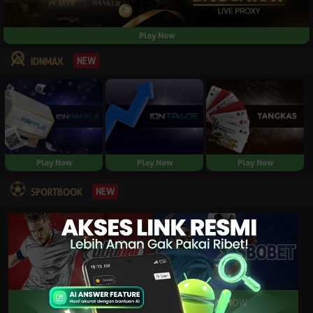
Play Now
NEW
IDNMAX
Play Now
Play Now
Play Now
NEW
SPORTBOOK