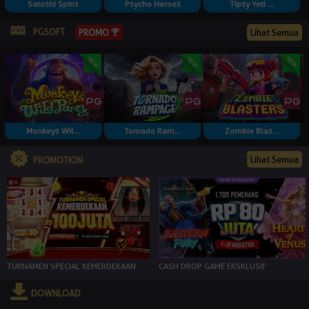
Satoshi Spins
Psycho Heroes
Tipsy Yeti ...
PGSOFT
Lihat Semua
PROMO
Monkeys Wil...
Tornado Ram...
Zombie Blas...
Lihat Semua
PROMOTION
TURNAMEN SPECIAL KEMERDEKAAN
CASH DROP GAME EKSKLUSIF
DOWNLOAD