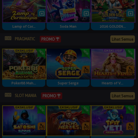
Lamp of Cor...
Soda Man
2026 GOLDEN...
PRAGMATIC
Lihat Semua
PROMO
Poker88 Mah...
Super Serge
Hearts of V...
SLOT MANIA
Lihat Semua
PROMO