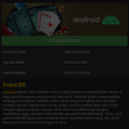
HUBUNGI KAMI
LINK ALTERNATIF
JADWAL BANK
SPONSORSHIP
CARA BERMAIN
VIDEO TUTORIAL
Poker88
adalah situs taruhan online yang saat ini menjadi pilihan nomor 1
Poker88
bagi para kalangan player judi di Indonesia. Poker88 telah menghadirkan
berbagai permainan taruhan online yang sangat lengkap dan memiliki
kualitas terbaik seperti slot online, poker, casino, tembak ikan dan masih
banyak lagi permainan lainnya. Anda bisa memainkannya dengan
melakukan login melalui link Poker88 ataupun Poker88 Mobile. Tentu saja
game Poker88 yang kami sediakan telah memiliki lisensi yang sah untuk
beroperasi di Indonesia maupun di Asia.