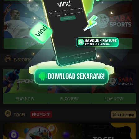
E-SPORTS
Lihat Semua
PROMO
TOGEL