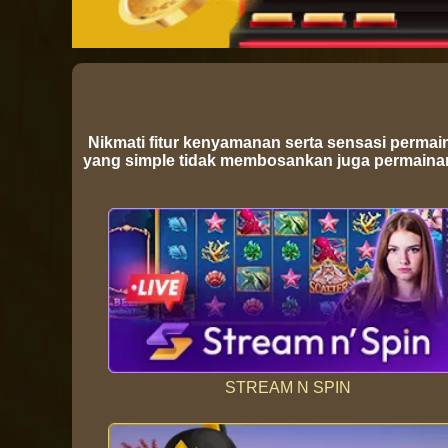
INFO
POKER88
Link
Alternatif
Nikmati fitur kenyamanan serta sensasi permai
yang simple tidak membosankan juga permainan
Download
Aplikasi
Mobile
STREAM N SPIN