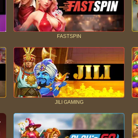
FASTSPIN
JILI GAMING