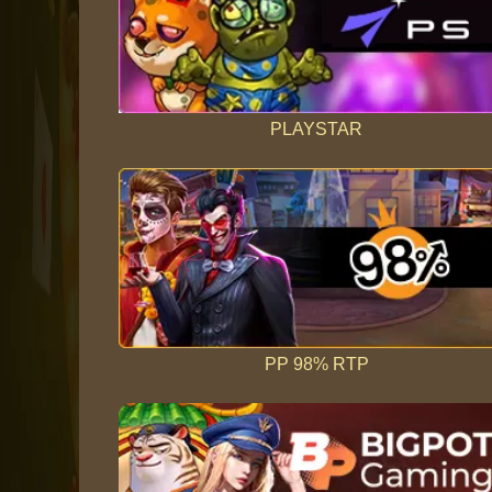
PLAYSTAR
PP 98% RTP