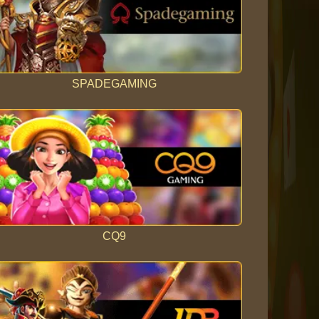
SPADEGAMING
CQ9