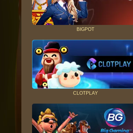
BIGPOT
CLOTPLAY