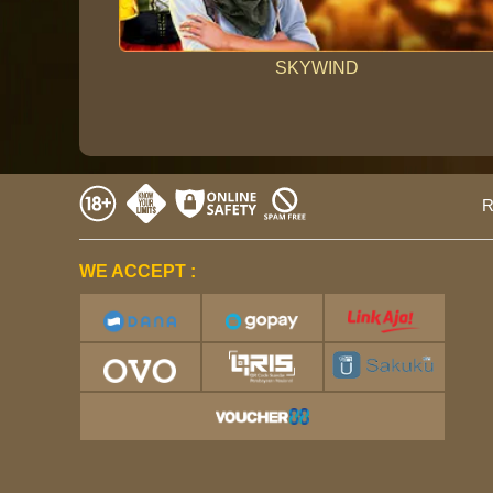
SKYWIND
R
WE ACCEPT :