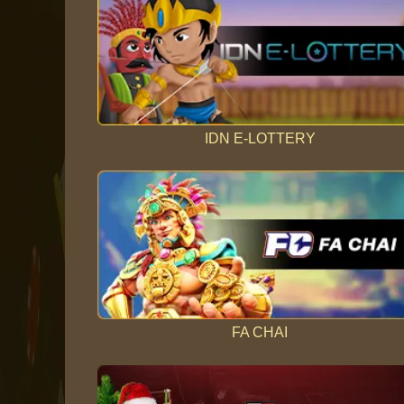
IDN E-LOTTERY
FA CHAI