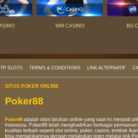
ASINO
WM CASINO
BG 
TP SLOTS
TERMS & CONDITIONS
LINK ALTERNATIF
C
SITUS POKER ONLINE
Poker88
Poker88
adalah situs taruhan online yang saat ini menjadi pi
Indonesia. Poker88 telah menghadirkan berbagai permainan 
kualitas terbaik seperti slot online, poker, casino, tembak i
bisa memainkannya dengan melakukan login melalui link Po