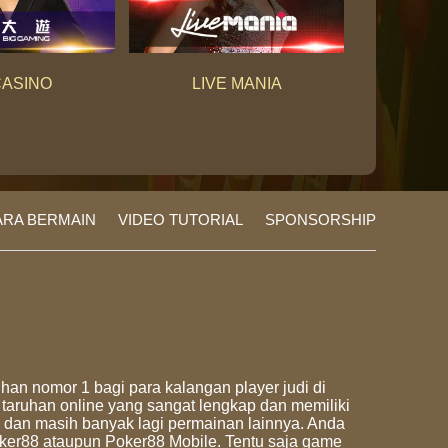
CASINO
LIVE MANIA
ARA BERMAIN
VIDEO TUTORIAL
SPONSORSHIP
lihan nomor 1 bagi para kalangan player judi di
taruhan online yang sangat lengkap dan memiliki
kan dan masih banyak lagi permainan lainnya. Anda
ker88 ataupun Poker88 Mobile. Tentu saja game