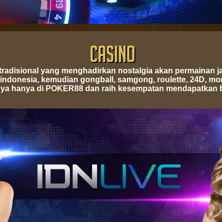
CASINO
radisional yang menghadirkan nostalgia akan permainan 
indonesia, kemudian gongball, samgong, roulette, 24D, mono
innya hanya di POKER88 dan raih kesempatan mendapatkan b